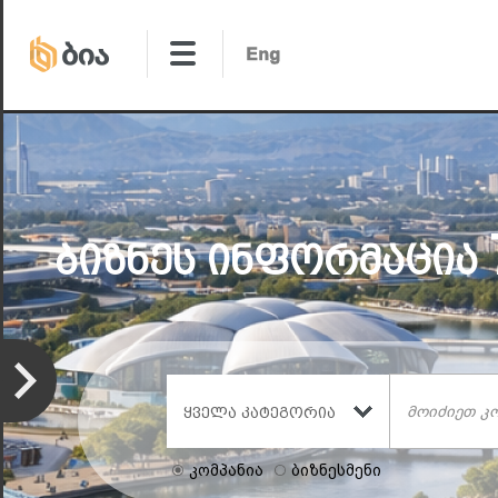
Ბიზნეს Ინფორმაცია
Ყველა Კატეგორია
კომპანია
ბიზნესმენი