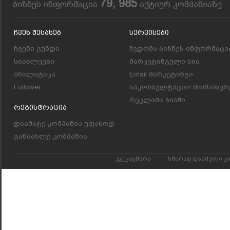
79, 985
ბიზნეს ინფორმაცია
აქტიურ კომპანიაზე
Ჩვენ Შესახებ
Სერვისები
ჩვენი გუნდი
წვდომა ბიზნეს ინფორმაცი
სიახლეები
მარკეტინგული სია
ანალიტიკა
Email მარკეტინგი
Follower
საკონსულტაციო მომსახურ
რეკლამა ბიაში
Რეგისტრაცია
დაამატე კომპანია უფასოდ
განაახლე კომპანია
უკუკავშირი
ხშირად დასმული კ