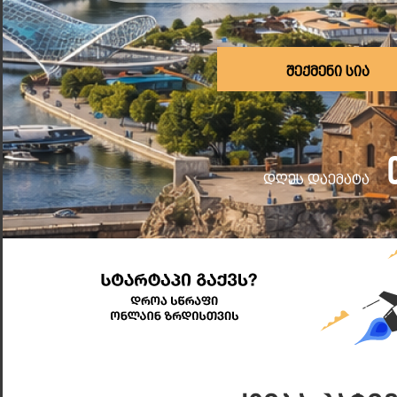
Შექმენი Სია
Დღეს Დაემატა