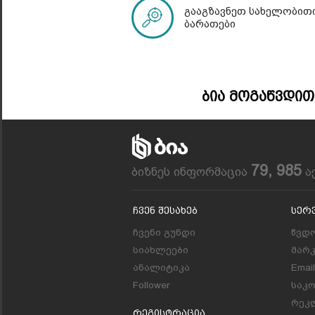
გააგზავნეთ სახელობითი
ბარათები
Ბია Მოგაწვდით
79, 985
ბიზნეს ინფორმაცია
ა
Ჩვენ Შესახებ
Სერ
ჩვენი გუნდი
წვდო
სიახლეები
მარ
ანალიტიკა
Emai
Follower
საკ
რეკლ
Რეგისტრაცია