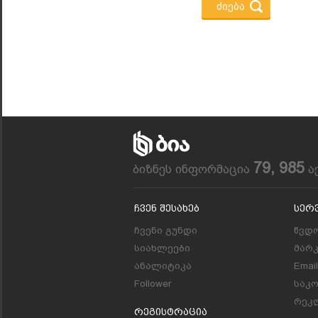
79, 985
ბიზნეს ინფორმაცია
ა
Ჩვენ Შესახებ
Სერ
ჩვენი გუნდი
წვდო
სიახლეები
მარ
ანალიტიკა
Emai
Follower
საკ
რეკლ
Რეგისტრაცია