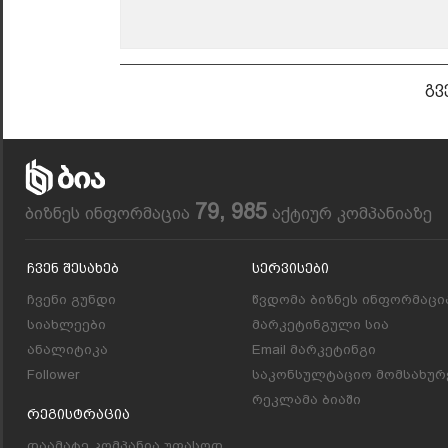
გვ
79, 985
ბიზნეს ინფორმაცია
აქტიურ კომპანიაზე
Ჩვენ Შესახებ
Სერვისები
ჩვენი გუნდი
წვდომა ბიზნეს ინფორმაცი
სიახლეები
მარკეტინგული სია
ანალიტიკა
Email მარკეტინგი
Follower
საკონსულტაციო მომსახურ
რეკლამა ბიაში
Რეგისტრაცია
დაამატე კომპანია უფასოდ