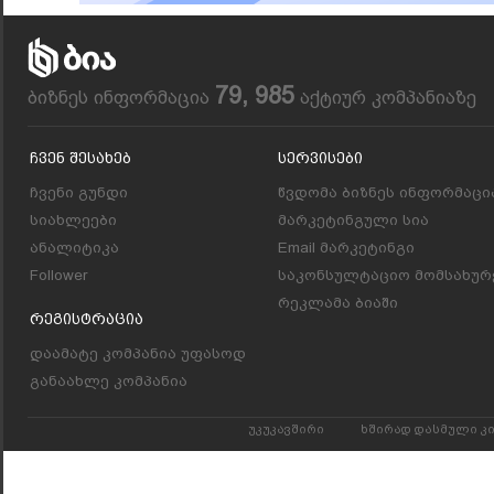
79, 985
ბიზნეს ინფორმაცია
აქტიურ კომპანიაზე
Ჩვენ Შესახებ
Სერვისები
ჩვენი გუნდი
წვდომა ბიზნეს ინფორმაცი
სიახლეები
მარკეტინგული სია
ანალიტიკა
Email მარკეტინგი
Follower
საკონსულტაციო მომსახურ
რეკლამა ბიაში
Რეგისტრაცია
დაამატე კომპანია უფასოდ
განაახლე კომპანია
უკუკავშირი
ხშირად დასმული კ