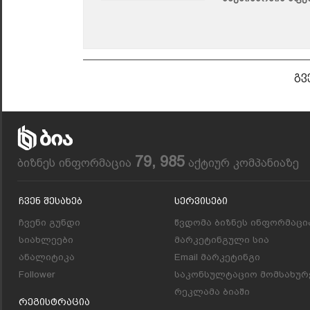
გვ
79, 985
ბიზნეს ინფორმაცია
აქტიურ კომპანიაზე
Ჩვენ Შესახებ
Სერვისები
ჩვენი გუნდი
წვდომა ბიზნეს ინფორმაცი
სიახლეები
მარკეტინგული სია
ანალიტიკა
Email მარკეტინგი
Follower
საკონსულტაციო მომსახურ
რეკლამა ბიაში
Რეგისტრაცია