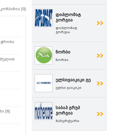
 კომპანია [0]
დიპლომატ
ჯორჯია
დიპლომატ
ჯორჯია
აჭრობა
ნორბი
ცმელით
ნორბი
ელსივაიკიკი გე
ელსი ვაიკიკი
]
საბაჰ გრუპ
ა [6]
ჯორჯია
მაზერქეარი