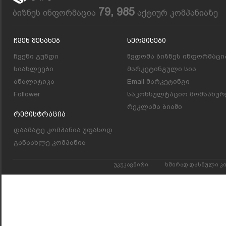
79, 985
ბიზნეს ინფორმაცია
აქტიურ კომპანიაზე
Ჩვენ Შესახებ
Სერვისები
ჩვენი გუნდი
წვდომა ბიზნეს ინფორმაცი
სიახლეები
მარკეტინგული სია
ანალიტიკა
Email მარკეტინგი
Follower
საკონსულტაციო მომსახურ
რეკლამა ბიაში
Რეგისტრაცია
დაამატე კომპანია უფასოდ
განაახლე კომპანია
უკუკავშირი
ხშირად დასმული კ