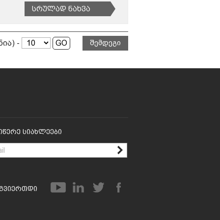
Სრულად Ნახვა
ნია) -
შემდეგი
იწერე Სიახლეები
გვიერთდი