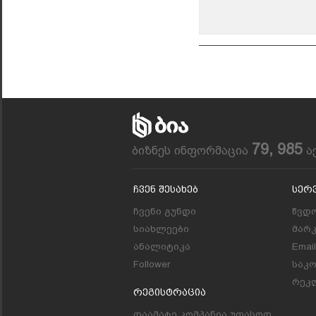
79, 985
ბიზნეს ინფორმაცია
ა
Ჩვენ Შესახებ
Სერ
ჩვენი გუნდი
წვდო
სიახლეები
მარ
ანალიტიკა
Emai
Follower
საკ
რეკლ
Რეგისტრაცია
დაამატე კომპანია უფასოდ