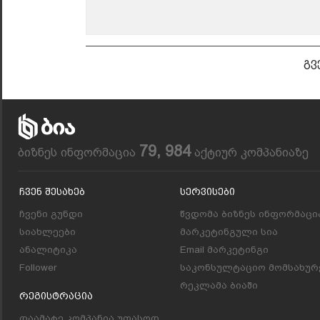
გვ
79, 984
ბიზნეს ინფორმაცია
აქტიურ კომპანიაზე
Ჩვენ Შესახებ
Სერვისები
ჩვენი გუნდი
წვდომა ბიზნეს ინფორმაცი
სიახლეები
მარკეტინგული სია
ანალიტიკა
Email მარკეტინგი
Follower
საკონსულტაციო მომსახურ
რეკლამა ბიაში
Რეგისტრაცია
დაამატე კომპანია უფასოდ