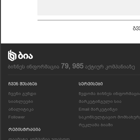
გვ
79, 985
ბიზნეს ინფორმაცია
აქტიურ კომპანიაზე
Ჩვენ Შესახებ
Სერვისები
ჩვენი გუნდი
წვდომა ბიზნეს ინფორმაცი
სიახლეები
მარკეტინგული სია
ანალიტიკა
Email მარკეტინგი
Follower
საკონსულტაციო მომსახურ
რეკლამა ბიაში
Რეგისტრაცია
დაამატე კომპანია უფასოდ