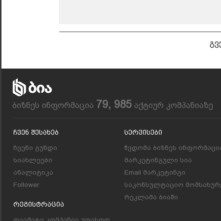
გვ
79, 985
ბიზნეს ინფორმაცია
აქტიურ კომპანიაზე
Ჩვენ Შესახებ
Სერვისები
ჩვენი გუნდი
წვდომა ბიზნეს ინფორმაცი
სიახლეები
მარკეტინგული სია
ანალიტიკა
Email მარკეტინგი
Follower
საკონსულტაციო მომსახურ
რეკლამა ბიაში
Რეგისტრაცია
დაამატე კომპანია უფასოდ