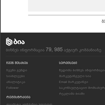
გ
79, 985
ბიზნეს ინფორმაცია
აქტიურ კომპანიაზე
Ჩვენ Შესახებ
Სერვისები
ჩვენი გუნდი
წვდომა ბიზნეს ინფორმაცი
სიახლეები
მარკეტინგული სია
ანალიტიკა
Email მარკეტინგი
Follower
საკონსულტაციო მომსახურ
რეკლამა ბიაში
Რეგისტრაცია
დაამატე კომპანია უფასოდ