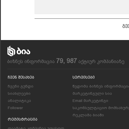
გვ
79, 987
ბიზნეს ინფორმაცია
აქტიურ კომპანიაზე
Ჩვენ Შესახებ
Სერვისები
ჩვენი გუნდი
წვდომა ბიზნეს ინფორმაცი
სიახლეები
მარკეტინგული სია
ანალიტიკა
Email მარკეტინგი
Follower
საკონსულტაციო მომსახურ
რეკლამა ბიაში
Რეგისტრაცია
დაამატე კომპანია უფასოდ