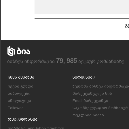
გ
79, 985
ბიზნეს ინფორმაცია
აქტიურ კომპანიაზე
Ჩვენ Შესახებ
Სერვისები
ჩვენი გუნდი
წვდომა ბიზნეს ინფორმაცი
სიახლეები
მარკეტინგული სია
ანალიტიკა
Email მარკეტინგი
Follower
საკონსულტაციო მომსახურ
რეკლამა ბიაში
Რეგისტრაცია
დაამატე კომპანია უფასოდ