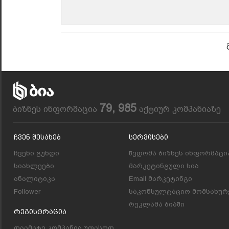
79, 985
ბიზნეს ინფორმაცია
აქტიურ კომპანიაზე
Ჩვენ Შესახებ
Სერვისები
ჩვენი გუნდი
წვდომა ბიზნეს ინფორმაცი
სიახლეები
მარკეტინგული სია
ანალიტიკა
Email მარკეტინგი
Follower
საკონსულტაციო მომსახურ
რეკლამა ბიაში
Რეგისტრაცია
დაამატე კომპანია უფასოდ