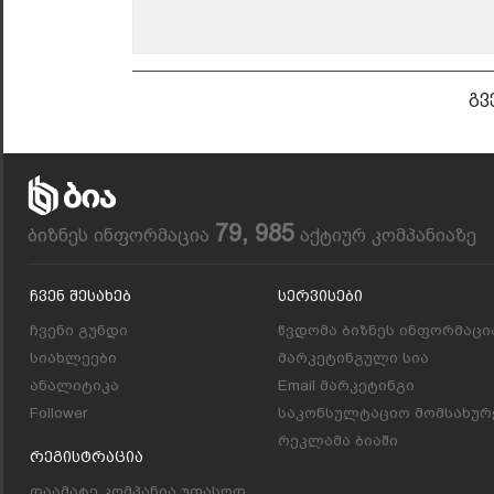
გვ
79, 985
ბიზნეს ინფორმაცია
აქტიურ კომპანიაზე
Ჩვენ Შესახებ
Სერვისები
ჩვენი გუნდი
წვდომა ბიზნეს ინფორმაცი
სიახლეები
მარკეტინგული სია
ანალიტიკა
Email მარკეტინგი
Follower
საკონსულტაციო მომსახურ
რეკლამა ბიაში
Რეგისტრაცია
დაამატე კომპანია უფასოდ