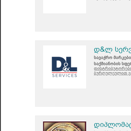
დ&ლ სერვ
სავაჭრო მარკები
საქმიანობის სფე
დისტრიბუტორები
ბურღულეულით ვ
დიპლომა