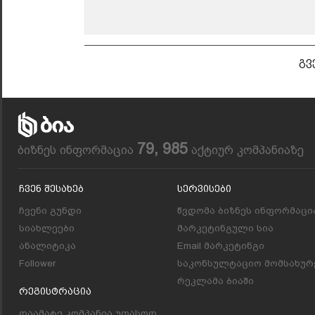
გვ
79, 985
ბიზნეს ინფორმაცია
აქტიურ კომპანიაზე
Ჩვენ Შესახებ
Სერვისები
ჩვენი გუნდი
წვდომა ბიზნეს ინფორმაცი
სიახლეები
მარკეტინგული სია
ანალიტიკა
Email მარკეტინგი
Follower
საკონსულტაციო მომსახურ
რეკლამა ბიაში
Რეგისტრაცია
დაამატე კომპანია უფასოდ