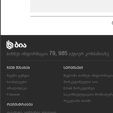
79, 985
ბიზნეს ინფორმაცია
აქტიურ კომპანიაზე
Ჩვენ Შესახებ
Სერვისები
ჩვენი გუნდი
წვდომა ბიზნეს ინფორმაცი
სიახლეები
მარკეტინგული სია
ანალიტიკა
Email მარკეტინგი
Follower
საკონსულტაციო მომსახურ
რეკლამა ბიაში
Რეგისტრაცია
დაამატე კომპანია უფასოდ