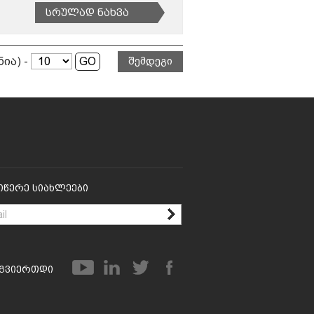
Სრულად Ნახვა
ნია) -
შემდეგი
იწერე Სიახლეები
გვიერთდი