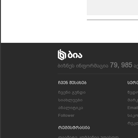
79, 985
ბიზნეს ინფორმაცია
ა
Ჩვენ Შესახებ
Სერ
ჩვენი გუნდი
წვდო
სიახლეები
მარ
ანალიტიკა
Emai
Follower
საკ
რეკლ
Რეგისტრაცია
დაამატე კომპანია უფასოდ