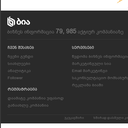
79, 985
ბიზნეს ინფორმაცია
აქტიურ კომპანიაზე
Ჩვენ Შესახებ
Სერვისები
ჩვენი გუნდი
წვდომა ბიზნეს ინფორმაცი
სიახლეები
მარკეტინგული სია
ანალიტიკა
Email მარკეტინგი
Follower
საკონსულტაციო მომსახურ
რეკლამა ბიაში
Რეგისტრაცია
დაამატე კომპანია უფასოდ
განაახლე კომპანია
უკუკავშირი
ხშირად დასმული კ