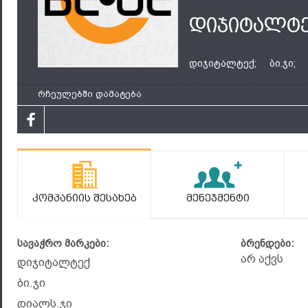
დიჯიტალტ
დიჯიტალტექ;
ბი.ჯი;
რჩეულებში დამატება
Კომპანიის Შესახებ
Მენეჯმენტი
სავაჭრო მარკები:
ბრენდები:
არ აქვს
დიჯიტალტექ
ბი.ჯი
დიალს.ჯი