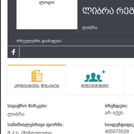
ლოგო
ლიბრა რეგ
ლიბრა
რჩეულებში დამატება
Კომპანიის Შესახებ
Მენეჯმენტი
სავაჭრო მარკები:
ბრენდები:
არ აქვს
ლიბრა
სამართლებრივი ფორმა:
საიდენტიფი
405073539
შ.პ.ს. (შეზღუდული