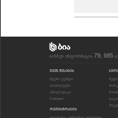
79, 985
ბიზნეს ინფორმაცია
ა
Ჩვენ Შესახებ
Სერ
ჩვენი გუნდი
წვდო
სიახლეები
მარ
ანალიტიკა
Emai
Follower
საკ
რეკლ
Რეგისტრაცია
დაამატე კომპანია უფასოდ