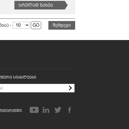
Სრულად Ნახვა
ნია) -
შემდეგი
იწერე Სიახლეები
გვიერთდი