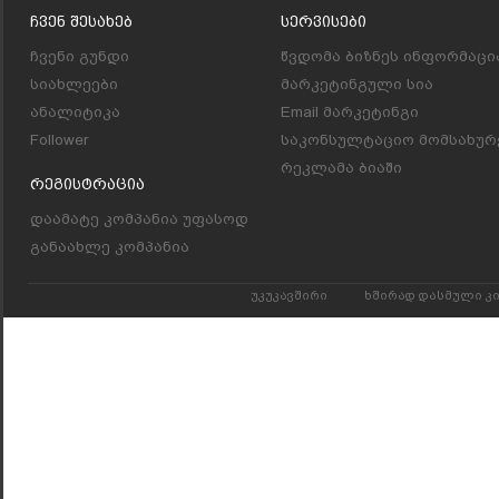
Ჩვენ Შესახებ
Სერვისები
ჩვენი გუნდი
წვდომა ბიზნეს ინფორმაცი
სიახლეები
მარკეტინგული სია
ანალიტიკა
Email მარკეტინგი
Follower
საკონსულტაციო მომსახურ
რეკლამა ბიაში
Რეგისტრაცია
დაამატე კომპანია უფასოდ
განაახლე კომპანია
უკუკავშირი
ხშირად დასმული კ