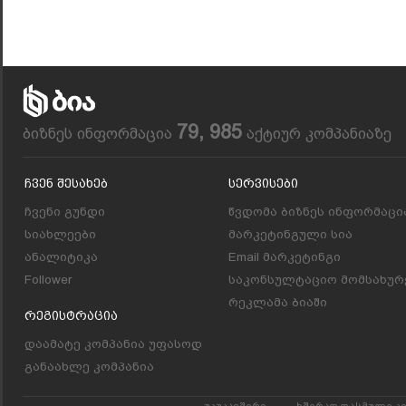
79, 985
ბიზნეს ინფორმაცია
აქტიურ კომპანიაზე
Ჩვენ Შესახებ
Სერვისები
ჩვენი გუნდი
წვდომა ბიზნეს ინფორმაცი
სიახლეები
მარკეტინგული სია
ანალიტიკა
Email მარკეტინგი
Follower
საკონსულტაციო მომსახურ
რეკლამა ბიაში
Რეგისტრაცია
დაამატე კომპანია უფასოდ
განაახლე კომპანია