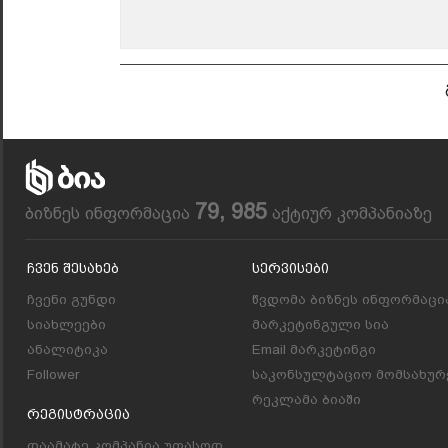
79, 985
ბიზნეს ინფორმაცია
აქტიურ კომპანიაზე
Ჩვენ Შესახებ
Სერვისები
ჩვენი გუნდი
წვდომა ბიზნეს ინფორმაცი
სიახლეები
მარკეტინგული სია
ანალიტიკა
Email მარკეტინგი
Follower
საკონსულტაციო მომსახურ
რეკლამა ბიაში
Რეგისტრაცია
დაამატე კომპანია უფასოდ