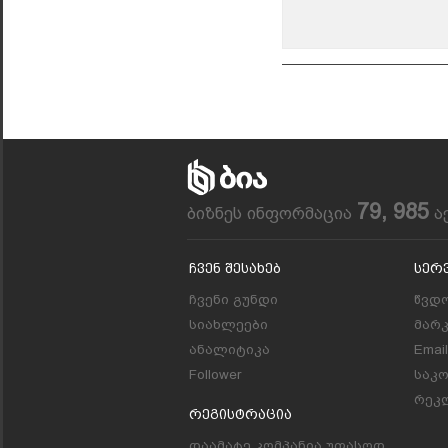
79, 985
ბიზნეს ინფორმაცია
ა
Ჩვენ Შესახებ
Სერ
ჩვენი გუნდი
წვდო
სიახლეები
მარ
ანალიტიკა
Emai
Follower
საკ
რეკლ
Რეგისტრაცია
დაამატე კომპანია უფასოდ