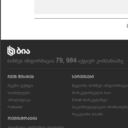
79, 984
ბიზნეს ინფორმაცია
აქტიურ კომპანიაზე
Ჩვენ Შესახებ
Სერვისები
ჩვენი გუნდი
წვდომა ბიზნეს ინფორმაცი
სიახლეები
მარკეტინგული სია
ანალიტიკა
Email მარკეტინგი
Follower
საკონსულტაციო მომსახურ
რეკლამა ბიაში
Რეგისტრაცია
დაამატე კომპანია უფასოდ