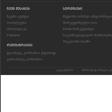
Ჩვენ Შესახებ
Სერვისები
ჩვენი გუნდი
წვდომა ბიზნეს ინფორმაცი
სიახლეები
მარკეტინგული სია
ანალიტიკა
Email მარკეტინგი
Follower
საკონსულტაციო მომსახურ
რეკლამა ბიაში
Რეგისტრაცია
დაამატე კომპანია უფასოდ
განაახლე კომპანია
უკუკავშირი
ხშირად დასმული კ