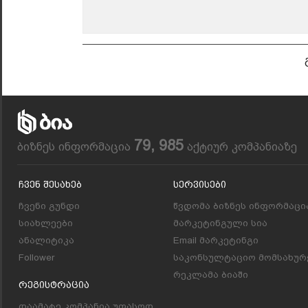
79, 985
ბიზნეს ინფორმაცია
აქტიურ კომპანიაზე
Ჩვენ Შესახებ
Სერვისები
ჩვენი გუნდი
წვდომა ბიზნეს ინფორმაცი
სიახლეები
მარკეტინგული სია
ანალიტიკა
Email მარკეტინგი
Follower
საკონსულტაციო მომსახურ
რეკლამა ბიაში
Რეგისტრაცია
დაამატე კომპანია უფასოდ