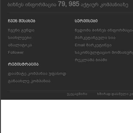
79, 985
ბიზნეს ინფორმაცია
აქტიურ კომპანიაზე
Ჩვენ Შესახებ
Სერვისები
ჩვენი გუნდი
წვდომა ბიზნეს ინფორმაცი
სიახლეები
მარკეტინგული სია
ანალიტიკა
Email მარკეტინგი
Follower
საკონსულტაციო მომსახურ
რეკლამა ბიაში
Რეგისტრაცია
დაამატე კომპანია უფასოდ
განაახლე კომპანია
უკუკავშირი
ხშირად დასმული კ