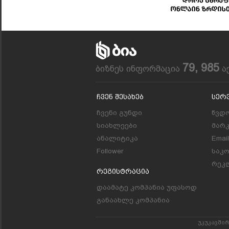
79, 985
ბიზნეს ინფორმაცია
ა
Ჩვენ Შესახებ
Სერ
ჩვენი გუნდი
წვდო
სიახლეები
მარ
ანალიტიკა
Emai
Follower
საკ
რეკლ
Რეგისტრაცია
დაამატე კომპანია უფასოდ
განაახლე კომპანია
უკუკავში