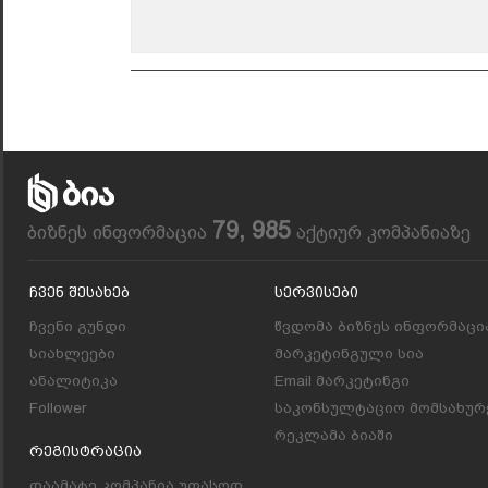
79, 985
ბიზნეს ინფორმაცია
აქტიურ კომპანიაზე
Ჩვენ Შესახებ
Სერვისები
ჩვენი გუნდი
წვდომა ბიზნეს ინფორმაცი
სიახლეები
მარკეტინგული სია
ანალიტიკა
Email მარკეტინგი
Follower
საკონსულტაციო მომსახურ
რეკლამა ბიაში
Რეგისტრაცია
დაამატე კომპანია უფასოდ