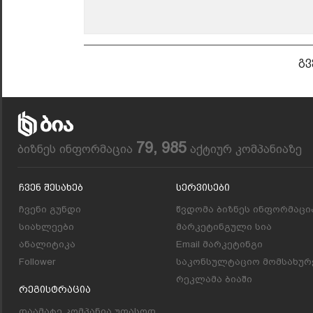
გვ
79, 985
ბიზნეს ინფორმაცია
აქტიურ კომპანიაზე
Ჩვენ Შესახებ
Სერვისები
ჩვენი გუნდი
წვდომა ბიზნეს ინფორმაცი
სიახლეები
მარკეტინგული სია
ანალიტიკა
Email მარკეტინგი
Follower
საკონსულტაციო მომსახურ
რეკლამა ბიაში
Რეგისტრაცია
დაამატე კომპანია უფასოდ