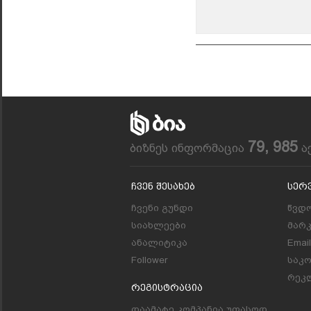
79, 985
ბიზნეს ინფორმაცია
ა
Ჩვენ Შესახებ
Სერ
ჩვენი გუნდი
წვდო
სიახლეები
მარ
ანალიტიკა
Emai
Follower
საკ
რეკლ
Რეგისტრაცია
დაამატე კომპანია უფასოდ