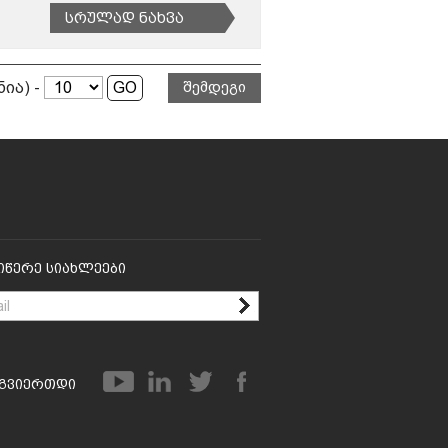
Სრულად Ნახვა
ნია) -
შემდეგი
იწერე Სიახლეები
გვიერთდი