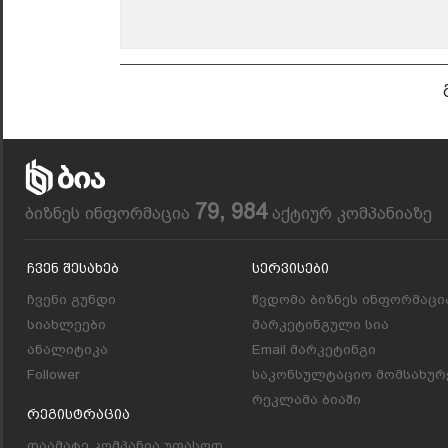
79, 984
ბიზნეს ინფორმაცია
აქტიურ კომპანიაზე
Ჩვენ Შესახებ
Სერვისები
ჩვენი გუნდი
წვდომა ბიზნეს ინფორმაცი
სიახლეები
მარკეტინგული სია
ანალიტიკა
Email მარკეტინგი
Follower
საკონსულტაციო მომსახურ
რეკლამა ბიაში
Რეგისტრაცია
დაამატე კომპანია უფასოდ