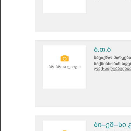
ბ.თ.ბ
სავაჭრო მარკები
საქმიანობის სფე
არ არის ლოგო
ლაქ-საღებავებით
ბი–ემ–სი 