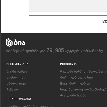
გვ
79, 985
ბიზნეს ინფორმაცია
აქტიურ კომპანიაზე
Ჩვენ Შესახებ
Სერვისები
ჩვენი გუნდი
წვდომა ბიზნეს ინფორმაცი
სიახლეები
მარკეტინგული სია
ანალიტიკა
Email მარკეტინგი
Follower
საკონსულტაციო მომსახურ
რეკლამა ბიაში
Რეგისტრაცია
დაამატე კომპანია უფასოდ