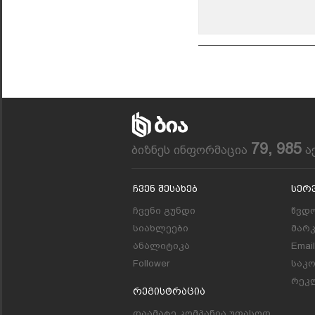
79, 985
ბიზნეს ინფორმაცია
ა
Ჩვენ Შესახებ
Სერ
ჩვენი გუნდი
წვდო
სიახლეები
მარ
ანალიტიკა
Emai
Follower
საკ
რეკლ
Რეგისტრაცია
დაამატე კომპანია უფასოდ