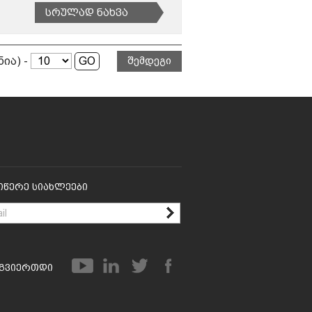
Სრულად Ნახვა
ნია) -
შემდეგი
იწერე Სიახლეები
გვიერთდი