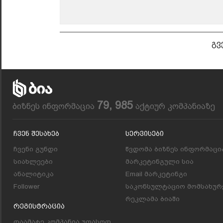
გვ
79, 985
ბიზნეს ინფორმაცია
აქტიურ კომპანიაზე
Ჩვენ Შესახებ
Სერვისები
ჩვენი გუნდი
წვდომა ბიზნეს ინფორმაცი
სიახლეები
მარკეტინგული სია
ანალიტიკა
Email მარკეტინგი
Follower
საკონსულტაციო მომსახურ
რეკლამა ბიაში
Რეგისტრაცია
დაამატე კომპანია უფასოდ