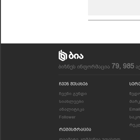
79, 985
ბიზნეს ინფორმაცია
ა
Ჩვენ Შესახებ
Სერ
ჩვენი გუნდი
წვდო
სიახლეები
მარ
ანალიტიკა
Emai
Follower
საკ
რეკლ
Რეგისტრაცია
დაამატე კომპანია უფასოდ