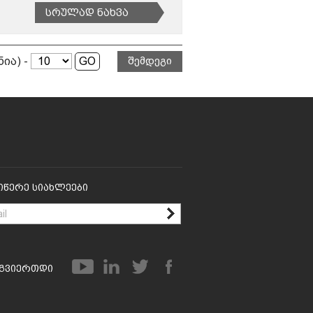
Სრულად Ნახვა
ნია) -
შემდეგი
იწერე Სიახლეები
გვიერთდი