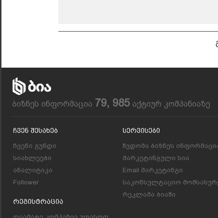
79, 985
ბიზნეს ინფორმაცია
აქტიურ კომპანიაზე
Ჩვენ Შესახებ
Სერვისები
ჩვენი გუნდი
წვდომა ბიზნეს ინფორმაცი
სიახლეები
მარკეტინგული სია
ანალიტიკა
Email მარკეტინგი
Follower
საკონსულტაციო მომსახურ
რეკლამა ბიაში
Რეგისტრაცია
დაამატე კომპანია უფასოდ