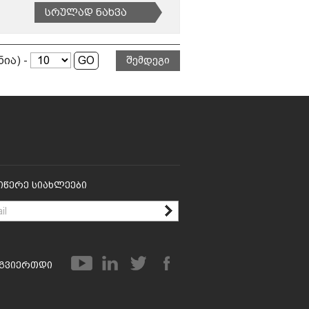
Სრულად Ნახვა
ნია) -
შემდეგი
იწერე Სიახლეები
გვიერთდი