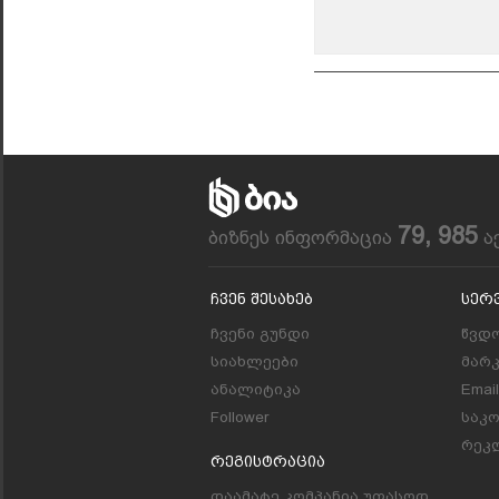
79, 985
ბიზნეს ინფორმაცია
ა
Ჩვენ Შესახებ
Სერ
ჩვენი გუნდი
წვდო
სიახლეები
მარ
ანალიტიკა
Emai
Follower
საკ
რეკლ
Რეგისტრაცია
დაამატე კომპანია უფასოდ