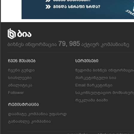
79, 985
ბიზნეს ინფორმაცია
აქტიურ კომპანიაზე
Ჩვენ Შესახებ
Სერვისები
ჩვენი გუნდი
წვდომა ბიზნეს ინფორმაცი
სიახლეები
მარკეტინგული სია
ანალიტიკა
Email მარკეტინგი
Follower
საკონსულტაციო მომსახურ
რეკლამა ბიაში
Რეგისტრაცია
დაამატე კომპანია უფასოდ
განაახლე კომპანია