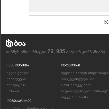
გვ
79, 985
ბიზნეს ინფორმაცია
აქტიურ კომპანიაზე
Ჩვენ Შესახებ
Სერვისები
ჩვენი გუნდი
წვდომა ბიზნეს ინფორმაცი
სიახლეები
მარკეტინგული სია
ანალიტიკა
Email მარკეტინგი
Follower
საკონსულტაციო მომსახურ
რეკლამა ბიაში
Რეგისტრაცია
დაამატე კომპანია უფასოდ