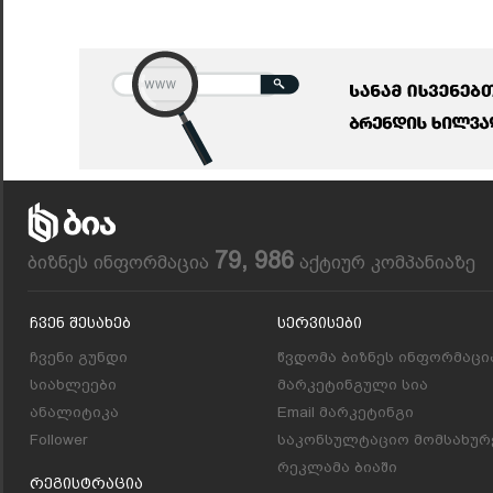
79, 986
ბიზნეს ინფორმაცია
აქტიურ კომპანიაზე
Ჩვენ Შესახებ
Სერვისები
ჩვენი გუნდი
წვდომა ბიზნეს ინფორმაცი
სიახლეები
მარკეტინგული სია
ანალიტიკა
Email მარკეტინგი
Follower
საკონსულტაციო მომსახურ
რეკლამა ბიაში
Რეგისტრაცია