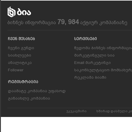
79, 984
ბიზნეს ინფორმაცია
აქტიურ კომპანიაზე
Ჩვენ Შესახებ
Სერვისები
ჩვენი გუნდი
წვდომა ბიზნეს ინფორმაცი
სიახლეები
მარკეტინგული სია
ანალიტიკა
Email მარკეტინგი
Follower
საკონსულტაციო მომსახურ
რეკლამა ბიაში
Რეგისტრაცია
დაამატე კომპანია უფასოდ
განაახლე კომპანია
უკუკავშირი
ხშირად დასმული კ