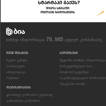
79, 985
ბიზნეს ინფორმაცია
აქტიურ კომპანიაზე
Ჩვენ Შესახებ
Სერვისები
ჩვენი გუნდი
წვდომა ბიზნეს ინფორმაცი
სიახლეები
მარკეტინგული სია
ანალიტიკა
Email მარკეტინგი
Follower
საკონსულტაციო მომსახურ
რეკლამა ბიაში
Რეგისტრაცია
დაამატე კომპანია უფასოდ
განაახლე კომპანია