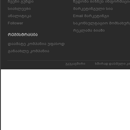
ჩვენი გუნდი
წვდომა ბიზნეს ინფორმაცი
სიახლეები
მარკეტინგული სია
ანალიტიკა
Email მარკეტინგი
Follower
საკონსულტაციო მომსახურ
რეკლამა ბიაში
Რეგისტრაცია
დაამატე კომპანია უფასოდ
განაახლე კომპანია
უკუკავშირი
ხშირად დასმული კ