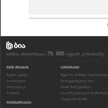
79, 985
ბიზნეს ინფორმაცია
აქტიურ კომპანიაზე
Ჩვენ Შესახებ
Სერვისები
ჩვენი გუნდი
წვდომა ბიზნეს ინფორმაცი
სიახლეები
მარკეტინგული სია
ანალიტიკა
Email მარკეტინგი
Follower
საკონსულტაციო მომსახურ
რეკლამა ბიაში
Რეგისტრაცია