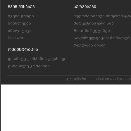
Ჩვენ Შესახებ
Სერვისები
ჩვენი გუნდი
წვდომა ბიზნეს ინფორმაცი
სიახლეები
მარკეტინგული სია
ანალიტიკა
Email მარკეტინგი
Follower
საკონსულტაციო მომსახურ
რეკლამა ბიაში
Რეგისტრაცია
დაამატე კომპანია უფასოდ
განაახლე კომპანია
უკუკავშირი
ხშირად დასმული კ